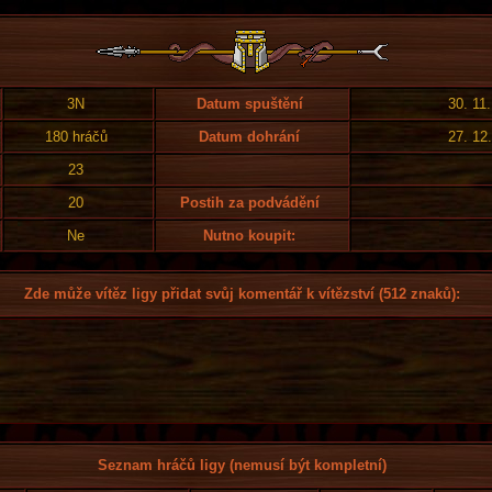
3N
Datum spuštění
30. 11
180 hráčů
Datum dohrání
27. 12
23
20
Postih za podvádění
Ne
Nutno koupit:
Zde může vítěz ligy přidat svůj komentář k vítězství (512 znaků):
Seznam hráčů ligy (nemusí být kompletní)