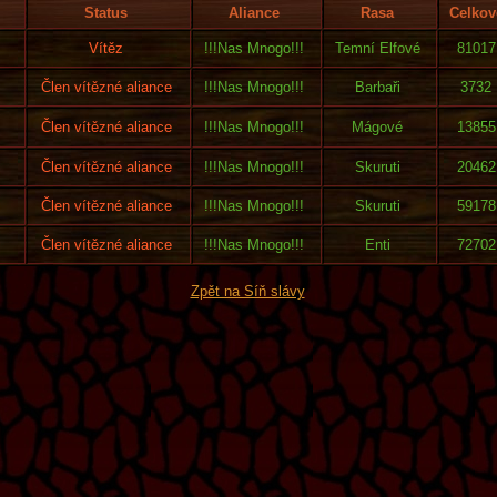
Status
Aliance
Rasa
Celkov
Vítěz
!!!Nas Mnogo!!!
Temní Elfové
81017
Člen vítězné aliance
!!!Nas Mnogo!!!
Barbaři
3732
Člen vítězné aliance
!!!Nas Mnogo!!!
Mágové
13855
Člen vítězné aliance
!!!Nas Mnogo!!!
Skuruti
20462
Člen vítězné aliance
!!!Nas Mnogo!!!
Skuruti
59178
Člen vítězné aliance
!!!Nas Mnogo!!!
Enti
72702
Zpět na Síň slávy