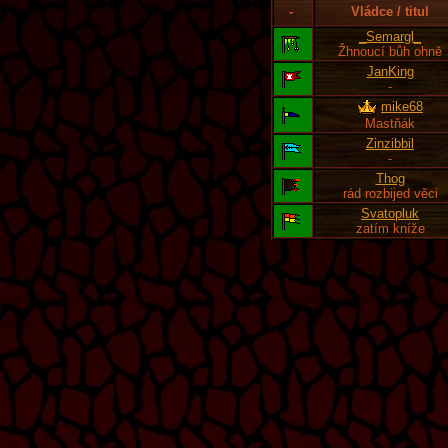
-
Vládce / titul
_Semargl_
Žhnoucí bůh ohně
JanKing
-
mike68
Mastňák
Zinzibbil
-
Thog
rád rozbijed věci
Svatopluk
zatím kníže