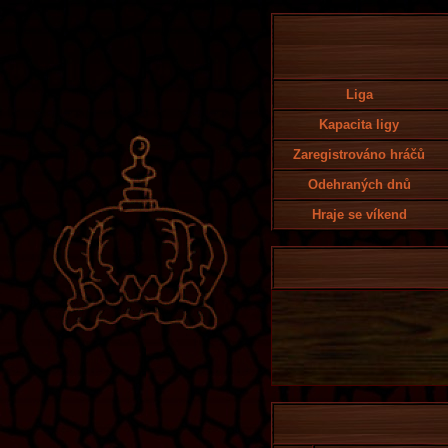
Liga
Kapacita ligy
Zaregistrováno hráčů
Odehraných dnů
Hraje se víkend