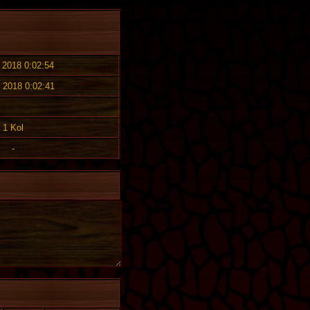
. 2018 0:02:54
. 2018 0:02:41
1 Kol
-