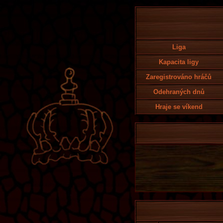
Liga
Kapacita ligy
Zaregistrováno hráčů
Odehraných dnů
Hraje se víkend