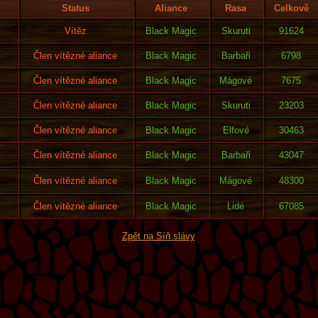
Status
Aliance
Rasa
Celkově
Vítěz
Black Magic
Skuruti
91624
Člen vítězné aliance
Black Magic
Barbaři
6798
Člen vítězné aliance
Black Magic
Mágové
7675
Člen vítězné aliance
Black Magic
Skuruti
23203
Člen vítězné aliance
Black Magic
Elfové
30463
Člen vítězné aliance
Black Magic
Barbaři
43047
Člen vítězné aliance
Black Magic
Mágové
48300
Člen vítězné aliance
Black Magic
Lidé
67085
Zpět na Síň slávy