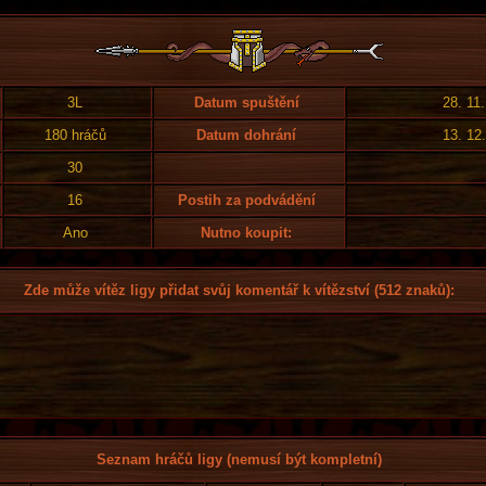
3L
Datum spuštění
28. 11
180 hráčů
Datum dohrání
13. 12
30
16
Postih za podvádění
Ano
Nutno koupit:
Zde může vítěz ligy přidat svůj komentář k vítězství (512 znaků):
Seznam hráčů ligy (nemusí být kompletní)