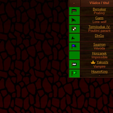
-
Vládce / titul
Berseker
Prašivý
Garm
Lone wolf
Termitodlak IV.
Pouštní parazit
D|nGo
-
Seamon
Vévoda
Honzanek
Impossible
Yakushi
Vampire
HoumrKing
-