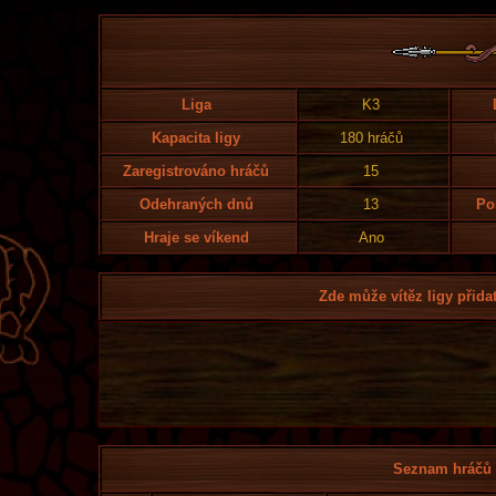
Liga
K3
Kapacita ligy
180 hráčů
Zaregistrováno hráčů
15
Odehraných dnů
13
Po
Hraje se víkend
Ano
Zde může vítěz ligy přidat
Seznam hráčů l