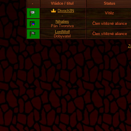
-
Vládce / titul
Status
Divoch3N
Vítěz
-
Nihalies
Člen vítězné aliance
Pán Tvorstva
LordWolf
Člen vítězné aliance
Dobyvatel
Z