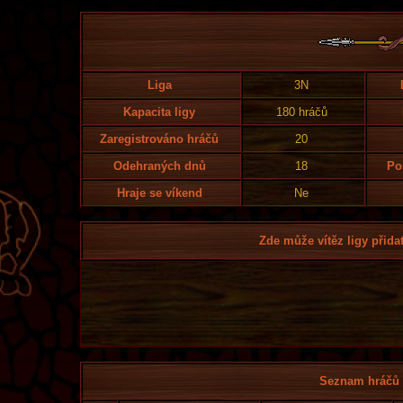
Liga
3N
Kapacita ligy
180 hráčů
Zaregistrováno hráčů
20
Odehraných dnů
18
Po
Hraje se víkend
Ne
Zde může vítěz ligy přidat
Seznam hráčů l