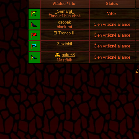
-
Vládce / titul
Status
_Semargl_
Vítěz
Žhnoucí bůh ohně
osobak
Člen vítězné aliance
black rat
El Tronco II.
Člen vítězné aliance
-
Zinzibbil
Člen vítězné aliance
-
mike68
Člen vítězné aliance
Mastňák
Z