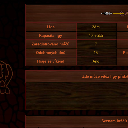
Liga
2Am
Kapacita ligy
40 hráčů
Zaregistrováno hráčů
7
Odehraných dnů
15
Po
Hraje se víkend
Ano
Zde může vítěz ligy přidat
Seznam hráčů l