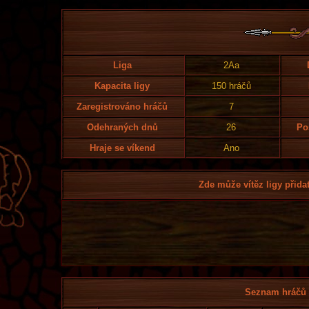
Liga
2Aa
Kapacita ligy
150 hráčů
Zaregistrováno hráčů
7
Odehraných dnů
26
Po
Hraje se víkend
Ano
Zde může vítěz ligy přidat
Seznam hráčů l