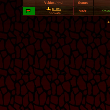
-
Vládce / titul
Status
pluhtik
Vítěz
Králo
Spisovatel
Z