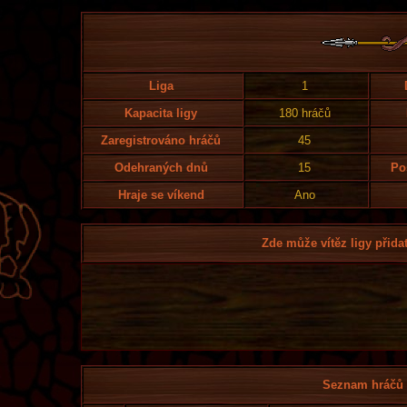
Liga
1
Kapacita ligy
180 hráčů
Zaregistrováno hráčů
45
Odehraných dnů
15
Po
Hraje se víkend
Ano
Zde může vítěz ligy přidat
Seznam hráčů l