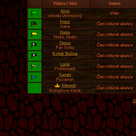
-
Vládce / titul
Status
Almir
Vítěz
vévoda Olomoucký
Figo1
Člen vítězné aliance
žralok
Hodor
Člen vítězné aliance
Hodor, Hodor
Djerun
Člen vítězné aliance
Pán Světa
Kvítek Bučina
Člen vítězné aliance
-
Lomir
Člen vítězné aliance
Problematik
Funghi
Člen vítězné aliance
Pizzaman
Klikoroh
Člen vítězné aliance
Krutopřísný Kliťák
Z