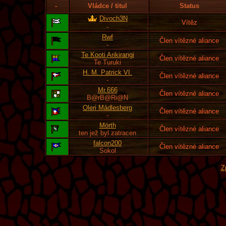
-
Vládce / titul
Status
Divoch3N
Vítěz
-
Rwf
Člen vítězné aliance
-
Te Kooti Arikirangi
Člen vítězné aliance
Te Turuki
H. M. Patrick VI.
Člen vítězné aliance
-
Mr.666
Člen vítězné aliance
B@rB@Ri@N
Oleri Mádlesberg
Člen vítězné aliance
-
Mörth
Člen vítězné aliance
ten jež byl zatracen
falcon200
Člen vítězné aliance
Sokol
Z