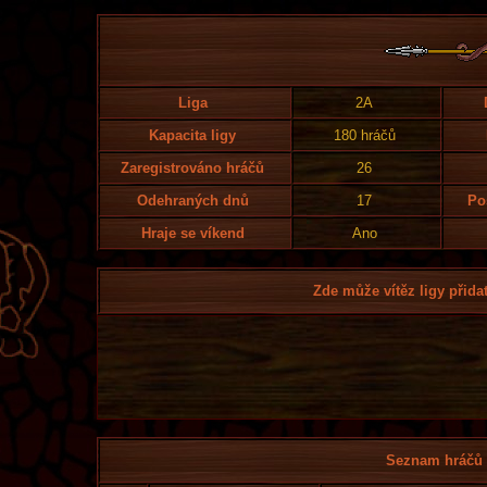
Liga
2A
Kapacita ligy
180 hráčů
Zaregistrováno hráčů
26
Odehraných dnů
17
Po
Hraje se víkend
Ano
Zde může vítěz ligy přidat
Seznam hráčů l