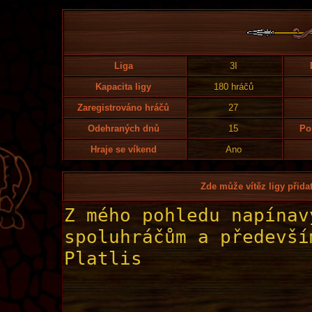
Liga
3I
Kapacita ligy
180 hráčů
Zaregistrováno hráčů
27
Odehraných dnů
15
Po
Hraje se víkend
Ano
Zde může vítěz ligy přidat