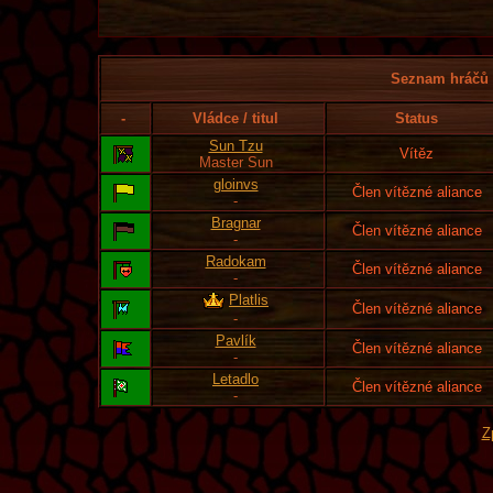
Seznam hráčů l
-
Vládce / titul
Status
Sun Tzu
Vítěz
Master Sun
gloinvs
Člen vítězné aliance
-
Bragnar
Člen vítězné aliance
-
Radokam
Člen vítězné aliance
-
Platlis
Člen vítězné aliance
-
Pavlík
Člen vítězné aliance
-
Letadlo
Člen vítězné aliance
-
Z