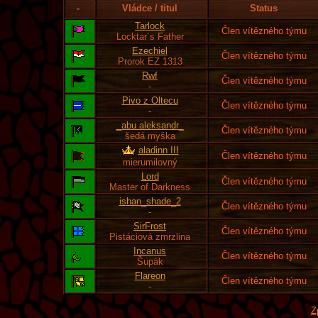
-
Vládce / titul
Status
Tarlock
Člen vítězného týmu
Locktar´s Father
Ezechiel
Člen vítězného týmu
Prorok EZ 1313
Rwf
Člen vítězného týmu
-
Pivo z Oltecu
Člen vítězného týmu
-
_abu aleksandr_
Člen vítězného týmu
šedá myška
aladinn III
Člen vítězného týmu
mierumilovný
Lord
Člen vítězného týmu
Master of Darkness
ishan_shade_2
Člen vítězného týmu
-
SirFrost
Člen vítězného týmu
Pistáciová zmrzlina
Incanus
Člen vítězného týmu
Šupák
Flareon
Člen vítězného týmu
-
Z