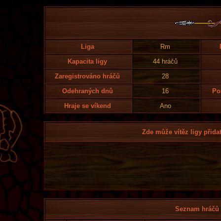
Liga
Rm
Kapacita ligy
44 hráčů
Zaregistrováno hráčů
28
Odehraných dnů
16
Po
Hraje se víkend
Ano
Zde může vítěz ligy přidat
Seznam hráčů l