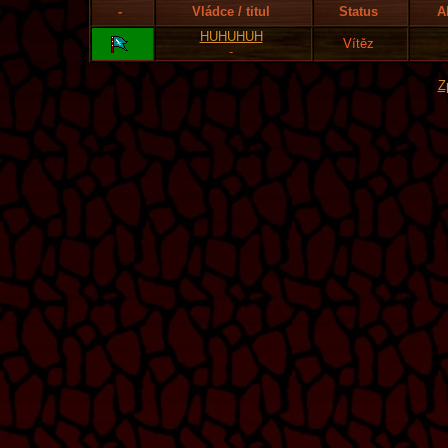
-
Vládce / titul
Status
A
HUHUHUH
Vítěz
-
Z