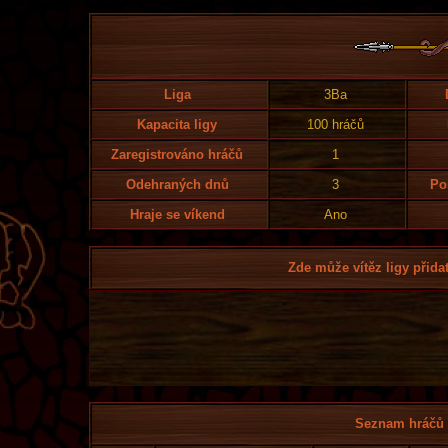
Liga
3Ba
Kapacita ligy
100 hráčů
Zaregistrováno hráčů
1
Odehraných dnů
3
Po
Hraje se víkend
Ano
Zde může vítěz ligy přidat
Seznam hráčů l