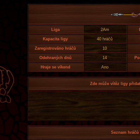
Liga
2Am
Kapacita ligy
40 hráčů
Zaregistrováno hráčů
10
Odehraných dnů
14
Po
Hraje se víkend
Ano
Zde může vítěz ligy přidat
Seznam hráčů l