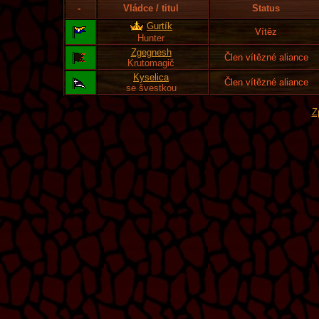
-
Vládce / titul
Status
Gurtík
Vítěz
Hunter
Zgegnesh
Člen vítězné aliance
Krutomagič
Kyselica
Člen vítězné aliance
se švestkou
Z