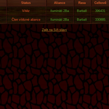
Status
Aliance
Rasa
Celkově
Vítěz
Ilumináti 2Ba
Barbaři
396431
Člen vítězné aliance
Ilumináti 2Ba
Barbaři
330885
Zpět na Síň slávy