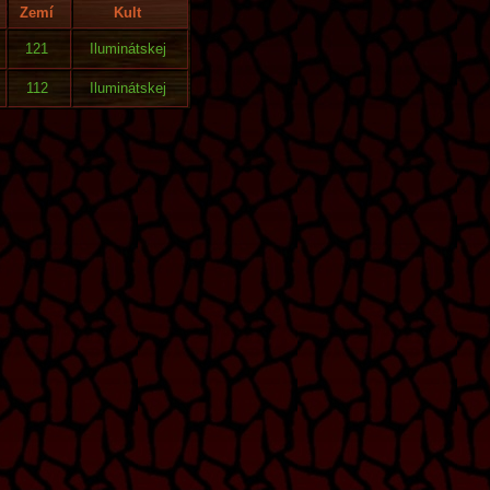
Zemí
Kult
121
Iluminátskej
112
Iluminátskej