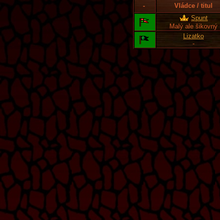
-
Vládce / titul
Spunt
Malý ale šikovný
Lizatko
-