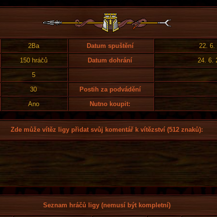
2Ba
Datum spuštění
22. 6.
150 hráčů
Datum dohrání
24. 6.
5
30
Postih za podvádění
Ano
Nutno koupit:
Zde může vítěz ligy přidat svůj komentář k vítězství (512 znaků):
Seznam hráčů ligy (nemusí být kompletní)