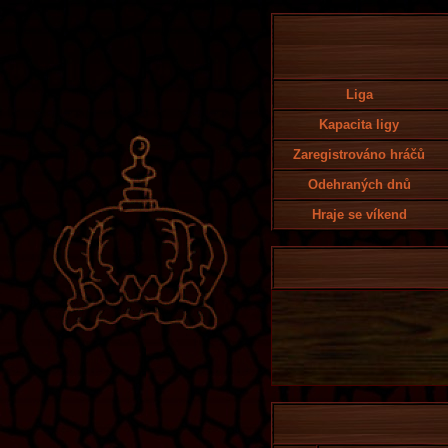
Liga
Kapacita ligy
Zaregistrováno hráčů
Odehraných dnů
Hraje se víkend