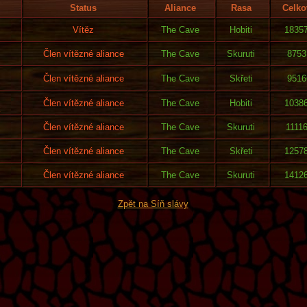
Status
Aliance
Rasa
Celko
Vítěz
The Cave
Hobiti
1835
Člen vítězné aliance
The Cave
Skuruti
8753
Člen vítězné aliance
The Cave
Skřeti
9516
Člen vítězné aliance
The Cave
Hobiti
1038
k
Člen vítězné aliance
The Cave
Skuruti
1111
Člen vítězné aliance
The Cave
Skřeti
1257
Člen vítězné aliance
The Cave
Skuruti
1412
Zpět na Síň slávy