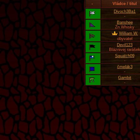
-
Vládce / titul
Divoch3Ba1
-
Banshee
Zn.Whisky
William W.
obyvatel
Devil123
Bláznivej raráše
Squatch09
-
čmelák3
-
Gambit
-