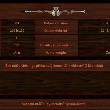
2B
Datum spuštění
15. 4.
180 hráčů
Datum dohrání
26. 4.
11
12
Postih za podvádění
Ano
Nutno koupit:
Že
Zde může vítěz ligy přidat svůj komentář k vítězství (512 znaků):
Seznam hráčů ligy (nemusí být kompletní)