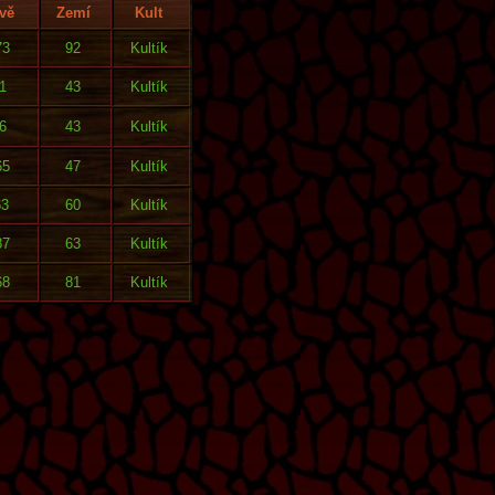
vě
Zemí
Kult
73
92
Kultík
1
43
Kultík
6
43
Kultík
65
47
Kultík
63
60
Kultík
87
63
Kultík
68
81
Kultík