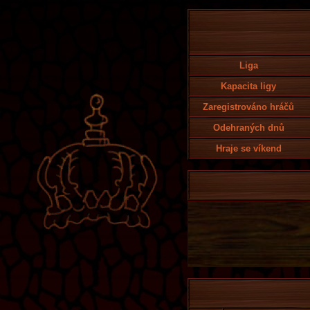
Liga
Kapacita ligy
Zaregistrováno hráčů
Odehraných dnů
Hraje se víkend