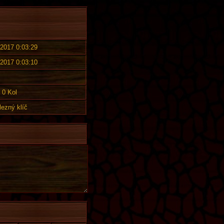
 2017 0:03:29
 2017 0:03:10
0 Kol
lezný klíč