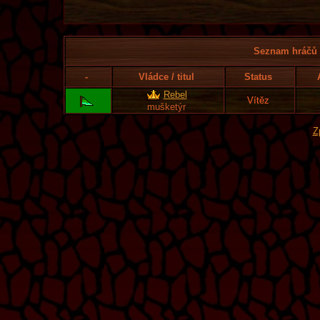
Seznam hráčů l
-
Vládce / titul
Status
Rebel
Vítěz
mušketýr
Z