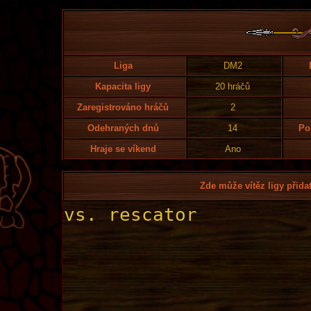
Liga
DM2
Kapacita ligy
20 hráčů
Zaregistrováno hráčů
2
Odehraných dnů
14
Po
Hraje se víkend
Ano
Zde může vítěz ligy přidat