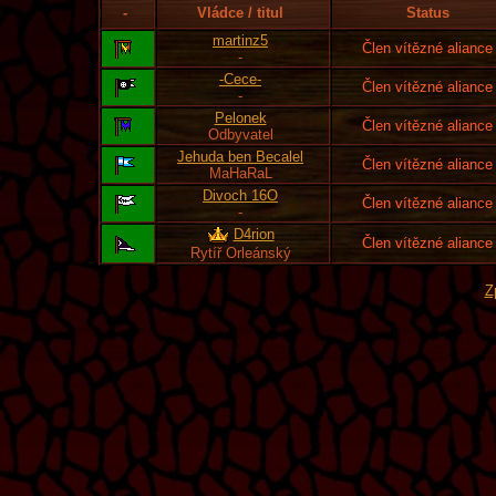
-
Vládce / titul
Status
martinz5
Člen vítězné aliance
-
-Cece-
Člen vítězné aliance
-
Pelonek
Člen vítězné aliance
Odbyvatel
Jehuda ben Becalel
Člen vítězné aliance
MaHaRaL
Divoch 16O
Člen vítězné aliance
-
D4rion
Člen vítězné aliance
Rytíř Orleánský
Z