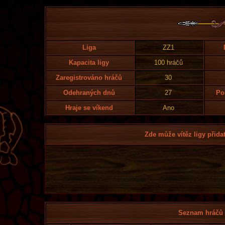
Liga
ZZ1
Kapacita ligy
100 hráčů
Zaregistrováno hráčů
30
Odehraných dnů
27
Po
Hraje se víkend
Ano
Zde může vítěz ligy přidat
Seznam hráčů l