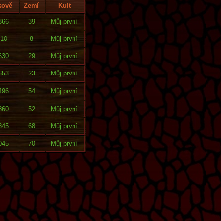
kově
Zemí
Kult
366
39
Můj první
710
8
Můj první
630
29
Můj první
653
23
Můj první
496
54
Můj první
860
52
Můj první
345
68
Můj první
045
70
Můj první