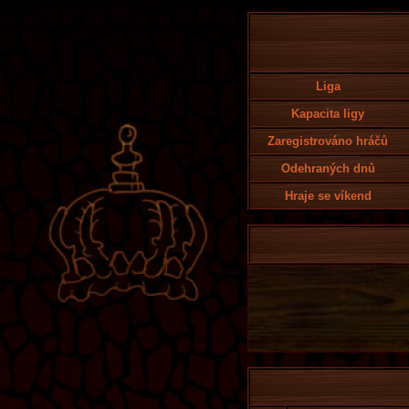
Liga
Kapacita ligy
Zaregistrováno hráčů
Odehraných dnů
Hraje se víkend