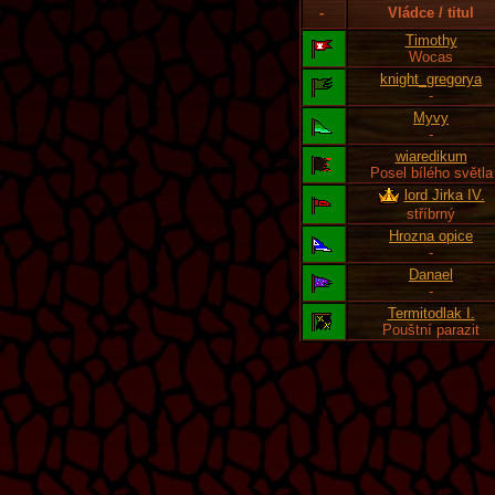
-
Vládce / titul
Timothy
Wocas
knight_gregorya
-
Myvy
-
wiaredikum
Posel bílého světla
lord Jirka IV.
stříbrný
Hrozna opice
-
Danael
-
Termitodlak I.
Pouštní parazit