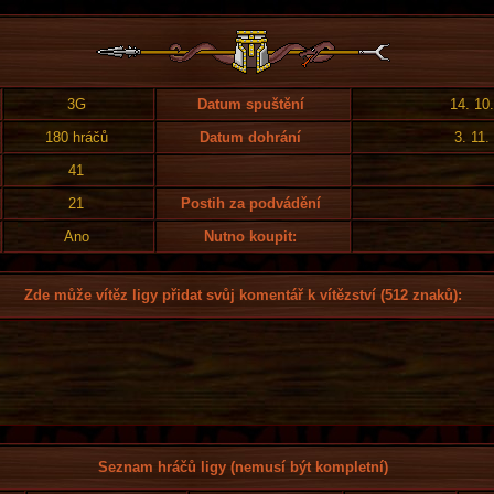
3G
Datum spuštění
14. 10
180 hráčů
Datum dohrání
3. 11.
41
21
Postih za podvádění
Ano
Nutno koupit:
Zde může vítěz ligy přidat svůj komentář k vítězství (512 znaků):
Seznam hráčů ligy (nemusí být kompletní)