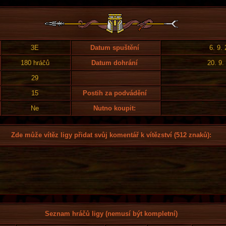
3E
Datum spuštění
6. 9.
180 hráčů
Datum dohrání
20. 9.
29
15
Postih za podvádění
Ne
Nutno koupit:
Zde může vítěz ligy přidat svůj komentář k vítězství (512 znaků):
Seznam hráčů ligy (nemusí být kompletní)