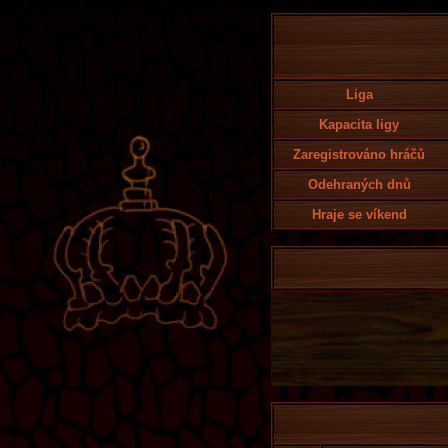
Liga
Kapacita ligy
Zaregistrováno hráčů
Odehraných dnů
Hraje se víkend