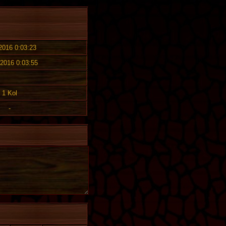
 2016 0:03:23
 2016 0:03:55
1 Kol
-