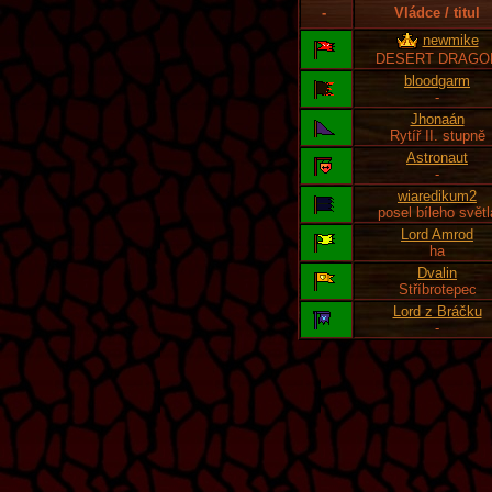
-
Vládce / titul
newmike
DESERT DRAGO
bloodgarm
-
Jhonaán
Rytíř II. stupně
Astronaut
-
wiaredikum2
posel bíleho světl
Lord Amrod
ha
Dvalin
Stříbrotepec
Lord z Bráčku
-