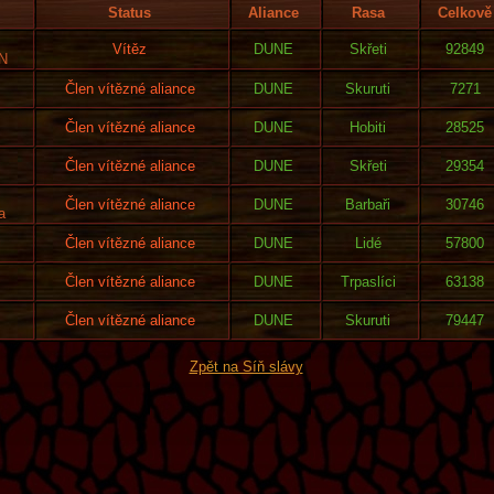
Status
Aliance
Rasa
Celkově
Vítěz
DUNE
Skřeti
92849
N
Člen vítězné aliance
DUNE
Skuruti
7271
Člen vítězné aliance
DUNE
Hobiti
28525
Člen vítězné aliance
DUNE
Skřeti
29354
Člen vítězné aliance
DUNE
Barbaři
30746
a
Člen vítězné aliance
DUNE
Lidé
57800
Člen vítězné aliance
DUNE
Trpaslíci
63138
Člen vítězné aliance
DUNE
Skuruti
79447
Zpět na Síň slávy