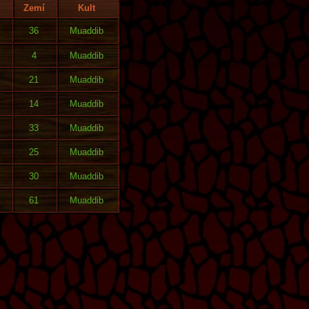
Zemí
Kult
36
Muaddib
4
Muaddib
21
Muaddib
14
Muaddib
33
Muaddib
25
Muaddib
30
Muaddib
61
Muaddib