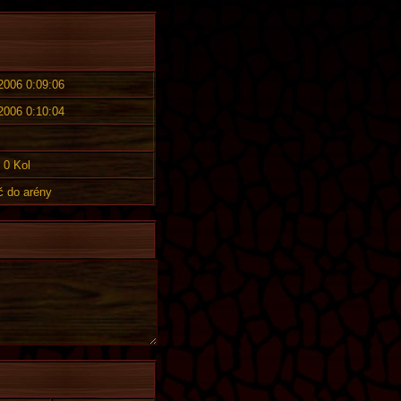
 2006 0:09:06
 2006 0:10:04
0 Kol
č do arény