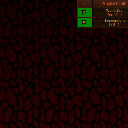
-
Vládce / titul
Wolfik103
Pan Vlku
Thunderstone
LORD