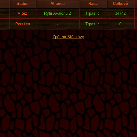
Status
Aliance
Rasa
Celkově
Vítěz
Rytir Avalonu 2
Trpaslíci
34742
Poražen
-
Trpaslíci
0
Zpět na Síň slávy