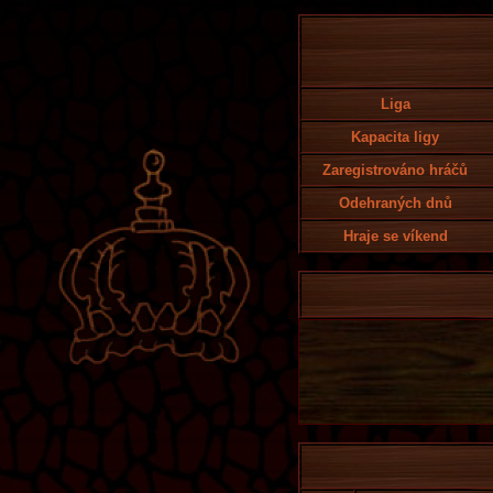
Liga
Kapacita ligy
Zaregistrováno hráčů
Odehraných dnů
Hraje se víkend