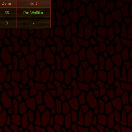
Zemí
Kult
36
Pro Wolfika
0
-