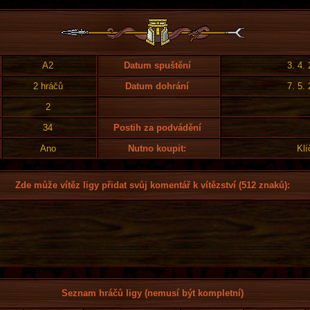
A2
Datum spuštění
3. 4.
2 hráčů
Datum dohrání
7. 5.
2
34
Postih za podvádění
Ano
Nutno koupit:
Klí
Zde může vítěz ligy přidat svůj komentář k vítězství (512 znaků):
Seznam hráčů ligy (nemusí být kompletní)