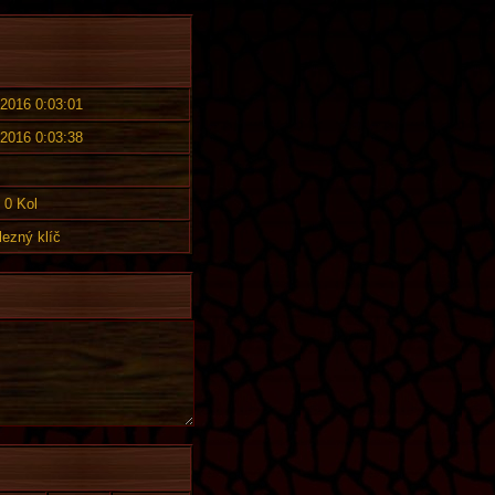
 2016 0:03:01
 2016 0:03:38
0 Kol
lezný klíč