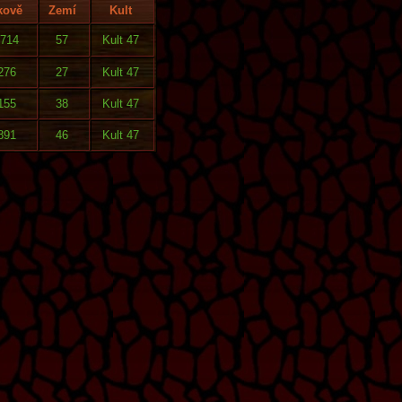
kově
Zemí
Kult
714
57
Kult 47
276
27
Kult 47
155
38
Kult 47
891
46
Kult 47