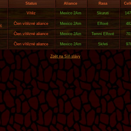
Status
Aliance
Rasa
Cel
Vítěz
Mexico 2Am
Skuruti
147
Člen vítězné aliance
Mexico 2Am
Elfové
48
 6
Člen vítězné aliance
Mexico 2Am
Temní Elfové
70
Člen vítězné aliance
Mexico 2Am
Skřeti
97
Zpět na Síň slávy