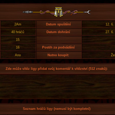
2Am
Datum spuštění
12. 6.
40 hráčů
Datum dohrání
27. 6.
15
16
Postih za podvádění
Ano
Nutno koupit:
Že
Zde může vítěz ligy přidat svůj komentář k vítězství (512 znaků):
Seznam hráčů ligy (nemusí být kompletní)