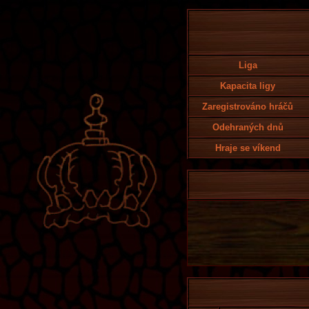
Liga
Kapacita ligy
Zaregistrováno hráčů
Odehraných dnů
Hraje se víkend