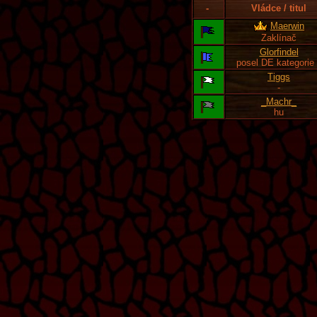
-
Vládce / titul
Maerwin
Zaklínač
Glorfindel
posel DE kategorie
Tiggs
-
_Machr_
hu