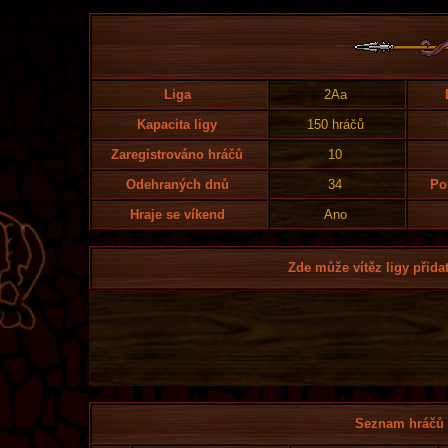
Liga
2Aa
Kapacita ligy
150 hráčů
Zaregistrováno hráčů
10
Odehraných dnů
34
Po
Hraje se víkend
Ano
Zde může vítěz ligy přidat
Seznam hráčů l