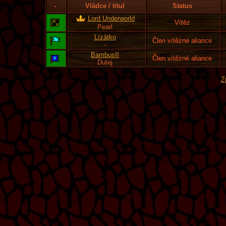
-
Vládce / titul
Status
Lord Underworld
Vítěz
Pearl
Lízátko
Člen vítězné aliance
-
BambusII
Člen vítězné aliance
Dutej
Z