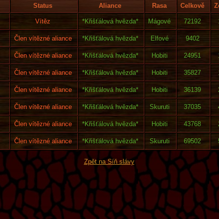
Status
Aliance
Rasa
Celkově
Z
Vítěz
*Křišťálová hvězda*
Mágové
72192
Člen vítězné aliance
*Křišťálová hvězda*
Elfové
9402
Člen vítězné aliance
*Křišťálová hvězda*
Hobiti
24951
Člen vítězné aliance
*Křišťálová hvězda*
Hobiti
35827
Člen vítězné aliance
*Křišťálová hvězda*
Hobiti
36139
Člen vítězné aliance
*Křišťálová hvězda*
Skuruti
37035
Člen vítězné aliance
*Křišťálová hvězda*
Hobiti
43768
Člen vítězné aliance
*Křišťálová hvězda*
Skuruti
69502
Zpět na Síň slávy