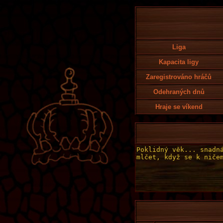
Liga
Kapacita ligy
Zaregistrováno hráčů
Odehraných dnů
Hraje se víkend