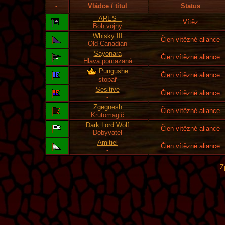
-
Vládce / titul
Status
_-ARES-_
Vítěz
Boh vojny
Whisky III
Člen vítězné aliance
Old Canadian
Sayonara
Člen vítězné aliance
Hlava pomazaná
Pungushe
Člen vítězné aliance
stopař
Sesitive
Člen vítězné aliance
-
Zgegnesh
Člen vítězné aliance
Krutomagič
Dark Lord Wolf
Člen vítězné aliance
Dobyvatel
Amitiel
Člen vítězné aliance
-
Z