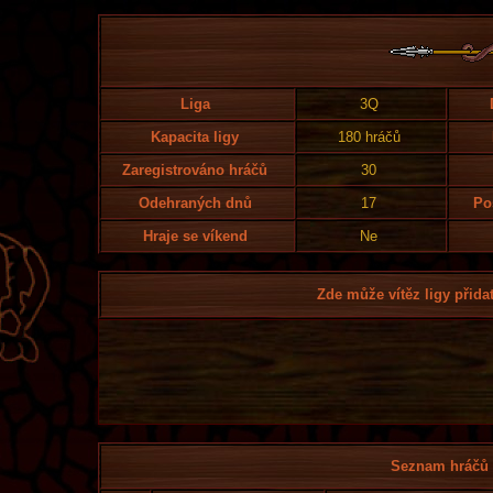
Liga
3Q
Kapacita ligy
180 hráčů
Zaregistrováno hráčů
30
Odehraných dnů
17
Po
Hraje se víkend
Ne
Zde může vítěz ligy přidat
Seznam hráčů l