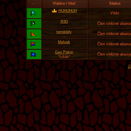
-
Vládce / titul
Status
HUHUHUH
Vítěz
-
R3D
Člen vítězné alianc
-
tomikbily
Člen vítězné alianc
-
Melvek
Člen vítězné alianc
-
Gen.Paton
Člen vítězné alianc
*Lišák*
Z