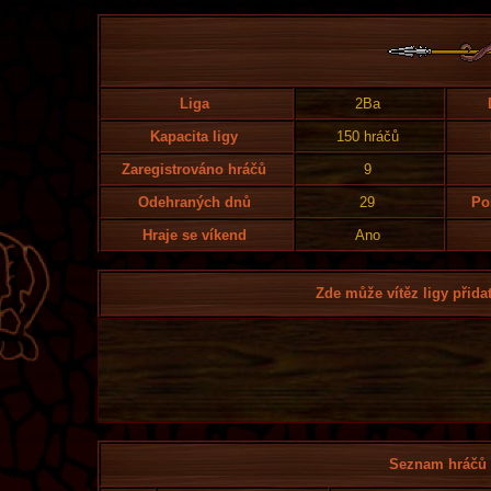
Liga
2Ba
Kapacita ligy
150 hráčů
Zaregistrováno hráčů
9
Odehraných dnů
29
Po
Hraje se víkend
Ano
Zde může vítěz ligy přidat
Seznam hráčů l