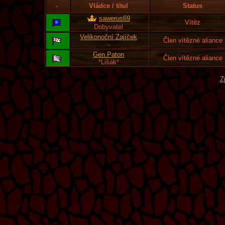
-
Vládce / titul
Status
sawerus69
Vítěz
Dobyvatel
Velikonoční Zajíček
Člen vítězné aliance
-
Gen.Paton
Člen vítězné aliance
*Lišák*
Z