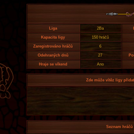
Liga
2Ba
Kapacita ligy
150 hráčů
Zaregistrováno hráčů
6
Odehraných dnů
27
Po
Hraje se víkend
Ano
Zde může vítěz ligy přidat
Seznam hráčů l