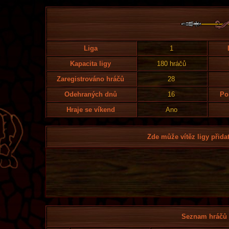
Liga
1
Kapacita ligy
180 hráčů
Zaregistrováno hráčů
28
Odehraných dnů
16
Po
Hraje se víkend
Ano
Zde může vítěz ligy přidat
Seznam hráčů l