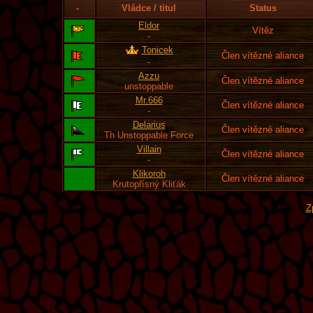
-
Vládce / titul
Status
Eldor
Vítěz
-
Tonicek
Člen vítězné aliance
-
Azzu
Člen vítězné aliance
unstoppable
Mr.666
Člen vítězné aliance
-
Delarius
Člen vítězné aliance
Th Unstoppable Force
Villain
Člen vítězné aliance
-
Klikoroh
Člen vítězné aliance
Krutopřísný Kliťák
Z