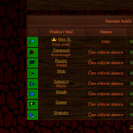
Seznam hráčů l
-
Vládce / titul
Status
Mex III.
Vítěz
M
Vína znalý
Zgegnesh
Člen vítězné aliance
M
Krutomagič
Roušič
Člen vítězné aliance
M
Vladař
Wido
Člen vítězné aliance
M
-
Sebascn
Člen vítězné aliance
M
Máslo
Abadir
Člen vítězné aliance
M
-
Stager
Člen vítězné aliance
M
-
Shakalix
Člen vítězné aliance
M
-
Z