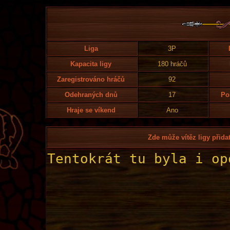
Liga
3P
Kapacita ligy
180 hráčů
Zaregistrováno hráčů
92
Odehraných dnů
17
Po
Hraje se víkend
Ano
Zde může vítěz ligy přidat