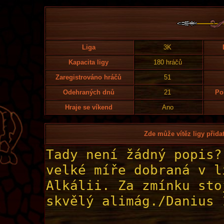
Liga
3K
Kapacita ligy
180 hráčů
Zaregistrováno hráčů
51
Odehraných dnů
21
Po
Hraje se víkend
Ano
Zde může vítěz ligy přidat