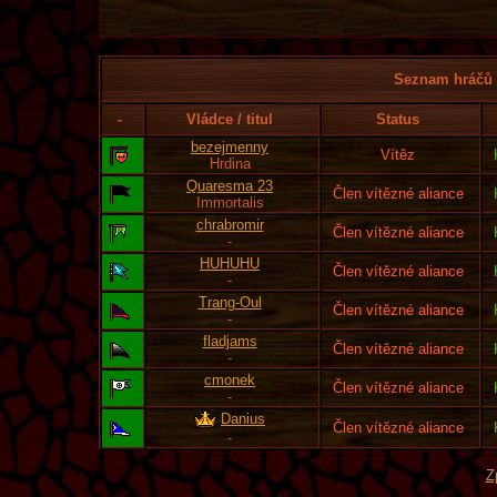
Seznam hráčů l
-
Vládce / titul
Status
bezejmenny
Vítěz
Hrdina
Quaresma 23
Člen vítězné aliance
Immortalis
chrabromir
Člen vítězné aliance
-
HUHUHU
Člen vítězné aliance
-
Trang-Oul
Člen vítězné aliance
-
fladjams
Člen vítězné aliance
-
cmonek
Člen vítězné aliance
-
Danius
Člen vítězné aliance
-
Z