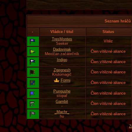
Seznam hráčů l
-
Vládce / titul
Status
TresMontes
Vítěz
Seeker
Dadovinak
Člen vítězné aliance
Mexičan začátečník
Indigo
Člen vítězné aliance
-
Zgegnesh
Člen vítězné aliance
Krutomagič
Formi
Člen vítězné aliance
-
Pungushe
Člen vítězné aliance
stopař
Gambit
Člen vítězné aliance
-
_Machr_
Člen vítězné aliance
hu
Z