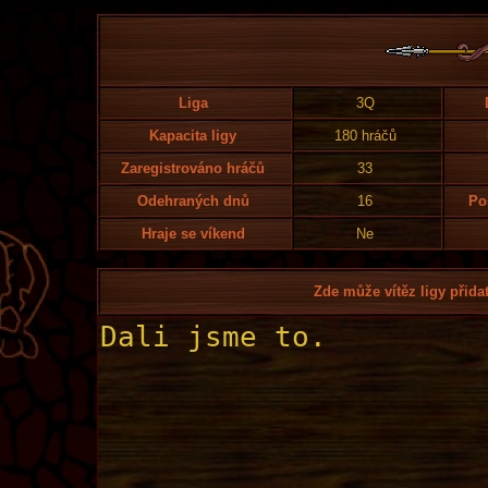
Liga
3Q
Kapacita ligy
180 hráčů
Zaregistrováno hráčů
33
Odehraných dnů
16
Po
Hraje se víkend
Ne
Zde může vítěz ligy přidat