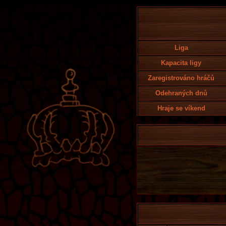
Liga
Kapacita ligy
Zaregistrováno hráčů
Odehraných dnů
Hraje se víkend