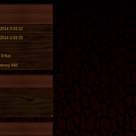
 2014 0:03:22
 2014 0:03:33
0 Kol
nzový klíč