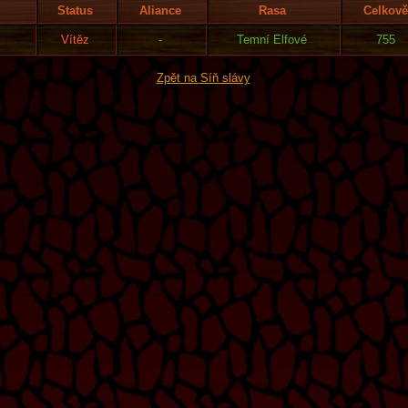
Status
Aliance
Rasa
Celkově
Vítěz
-
Temní Elfové
755
Zpět na Síň slávy