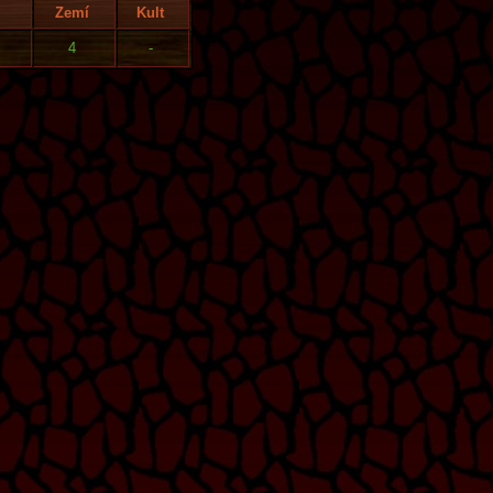
Zemí
Kult
4
-