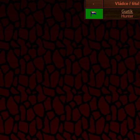
-
Vládce / titul
Gurtík
Hunter