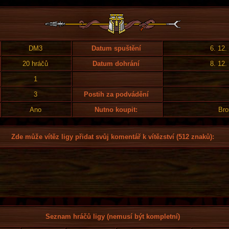
DM3
Datum spuštění
6. 12.
20 hráčů
Datum dohrání
8. 12.
1
3
Postih za podvádění
Ano
Nutno koupit:
Bro
Zde může vítěz ligy přidat svůj komentář k vítězství (512 znaků):
Seznam hráčů ligy (nemusí být kompletní)