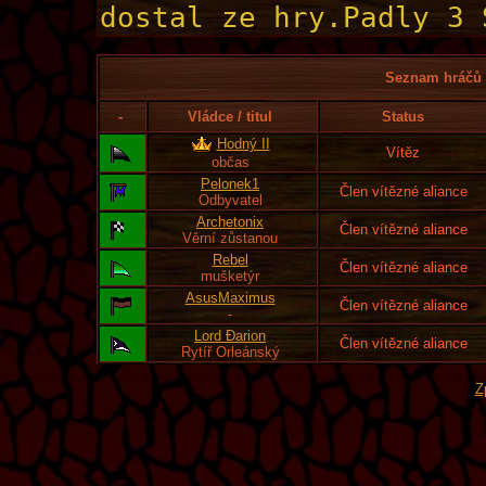
Seznam hráčů l
-
Vládce / titul
Status
Hodný II
Vítěz
občas
Pelonek1
Člen vítězné aliance
Odbyvatel
Archetonix
Člen vítězné aliance
Věrní zůstanou
Rebel
Člen vítězné aliance
mušketýr
AsusMaximus
Člen vítězné aliance
-
Lord Đarion
Člen vítězné aliance
Rytíř Orleánský
Z