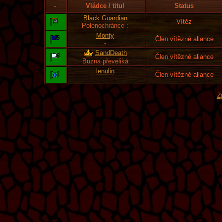
-
Vládce / titul
Status
Black Guardian
Vítěz
Polenochránce-:
Monty
Člen vítězné aliance
-
SandDeath
Člen vítězné aliance
Buzna převeliká
lenulin
Člen vítězné aliance
-
Z