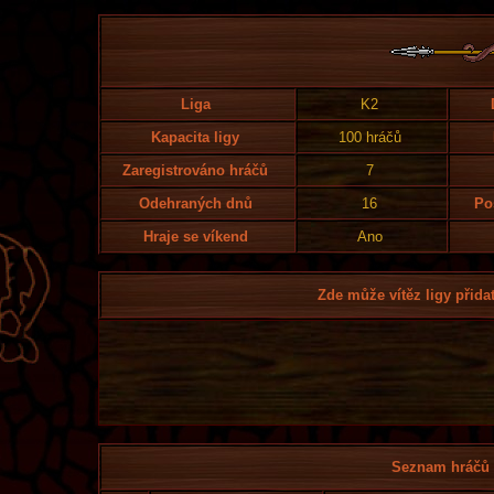
Liga
K2
Kapacita ligy
100 hráčů
Zaregistrováno hráčů
7
Odehraných dnů
16
Po
Hraje se víkend
Ano
Zde může vítěz ligy přidat
Seznam hráčů l