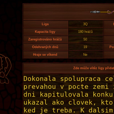
Liga
3Q
Kapacita ligy
180 hráčů
Zaregistrováno hráčů
50
Odehraných dnů
19
Po
Hraje se víkend
Ne
Zde může vítěz ligy přidat