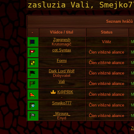
Seznam hráčů l
-
Vládce / titul
Status
Zgegnesh
Vítěz
M
Krutomagič
cpt.Syntax
Člen vítězné aliance
M
-
Formi
Člen vítězné aliance
M
-
Dark Lord Wolf
Člen vítězné aliance
M
Dobyvatel
Vali
Člen vítězné aliance
M
-
K@PRIK
Člen vítězné aliance
M
-
Smejko777
Člen vítězné aliance
M
-
_Mzoura_
Člen vítězné aliance
M
Enyd
Z