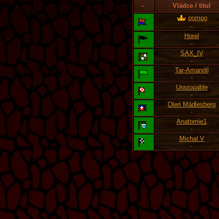
-
Vládce / titul
pompo
-
Horel
-
SAX_IV
-
Tar-Amandil
-
Unstopable
-
Oleri Mádlesberg
-
Anatomie1
-
Michal V
-