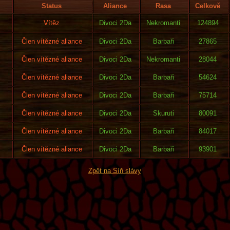
Status
Aliance
Rasa
Celkově
Vítěz
Divoci 2Da
Nekromanti
124894
Člen vítězné aliance
Divoci 2Da
Barbaři
27865
Člen vítězné aliance
Divoci 2Da
Nekromanti
28044
Člen vítězné aliance
Divoci 2Da
Barbaři
54624
Člen vítězné aliance
Divoci 2Da
Barbaři
75714
Člen vítězné aliance
Divoci 2Da
Skuruti
80091
Člen vítězné aliance
Divoci 2Da
Barbaři
84017
Člen vítězné aliance
Divoci 2Da
Barbaři
93901
Zpět na Síň slávy