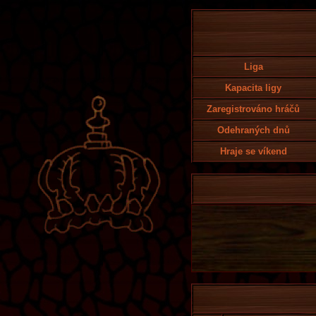
Liga
Kapacita ligy
Zaregistrováno hráčů
Odehraných dnů
Hraje se víkend