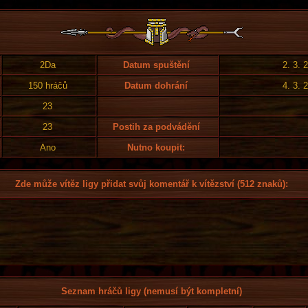
2Da
Datum spuštění
2. 3. 
150 hráčů
Datum dohrání
4. 3. 
23
23
Postih za podvádění
Ano
Nutno koupit:
Zde může vítěz ligy přidat svůj komentář k vítězství (512 znaků):
Seznam hráčů ligy (nemusí být kompletní)