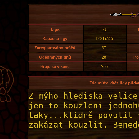
Liga
R1
Kapacita ligy
120 hráčů
Zaregistrováno hráčů
37
Odehraných dnů
28
Po
Hraje se víkend
Ano
Zde může vítěz ligy přidat