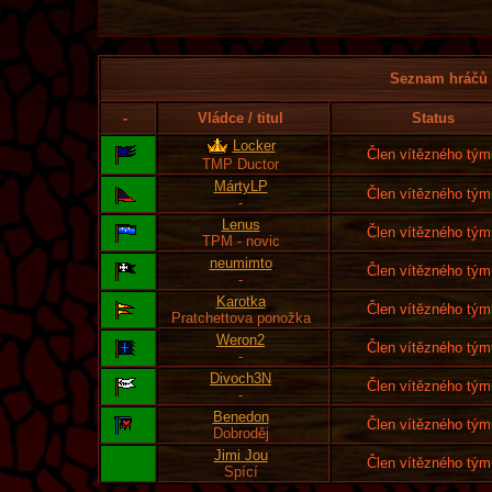
Seznam hráčů l
-
Vládce / titul
Status
Locker
Člen vítězného tým
TMP Ductor
MártyLP
Člen vítězného tým
-
Lenus
Člen vítězného tým
TPM - novic
neumimto
Člen vítězného tým
-
Karotka
Člen vítězného tým
Pratchettova ponožka
Weron2
Člen vítězného tým
-
Divoch3N
Člen vítězného tým
-
Benedon
Člen vítězného tým
Dobroděj
Jimi Jou
Člen vítězného tým
Spící