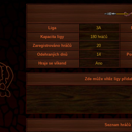
Liga
3A
Kapacita ligy
180 hráčů
Zaregistrováno hráčů
20
Odehraných dnů
14
Po
Hraje se víkend
Ano
Zde může vítěz ligy přidat
Seznam hráčů l