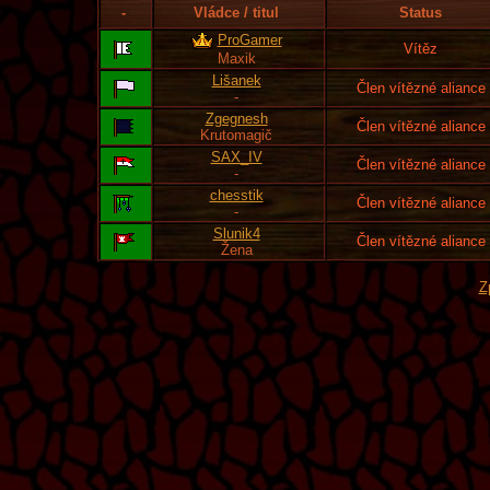
-
Vládce / titul
Status
ProGamer
Vítěz
Maxik
Lišanek
Člen vítězné aliance
-
Zgegnesh
Člen vítězné aliance
Krutomagič
SAX_IV
Člen vítězné aliance
-
chesstik
Člen vítězné aliance
-
Slunik4
Člen vítězné aliance
Žena
Z