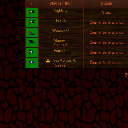
-
Vládce / titul
Status
Nightmy
Vítěz
-
Tex II.
Člen vítězné aliance
-
Wewerk@
Člen vítězné aliance
-
Maerwin
Člen vítězné aliance
Zaklínač
Formi II.
Člen vítězné aliance
-
TresMontes V.
Člen vítězné aliance
Seeker
Z