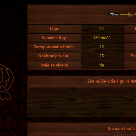
Liga
2C
Kapacita ligy
180 hráčů
Zaregistrováno hráčů
15
Odehraných dnů
15
Po
Hraje se víkend
Ne
Zde může vítěz ligy přidat
Seznam hráčů l