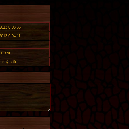
 2013 0:03:35
 2013 0:04:11
0 Kol
lezný klíč