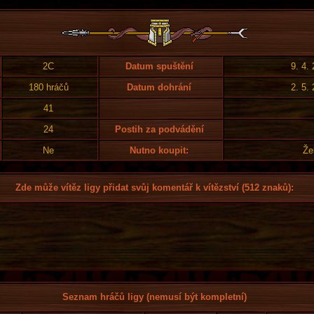
2C
Datum spuštění
9. 4.
180 hráčů
Datum dohrání
2. 5.
41
24
Postih za podvádění
Ne
Nutno koupit:
Že
Zde může vítěz ligy přidat svůj komentář k vítězství (512 znaků):
Seznam hráčů ligy (nemusí být kompletní)