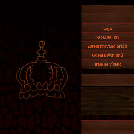
Liga
Kapacita ligy
Zaregistrováno hráčů
Odehraných dnů
Hraje se víkend