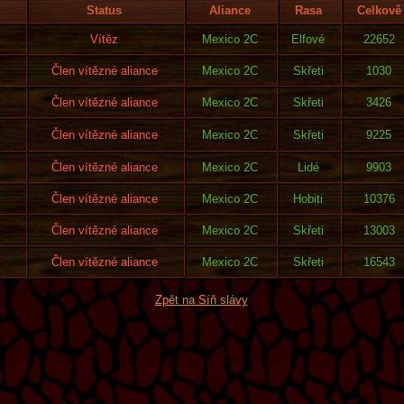
Status
Aliance
Rasa
Celkově
Vítěz
Mexico 2C
Elfové
22652
Člen vítězné aliance
Mexico 2C
Skřeti
1030
Člen vítězné aliance
Mexico 2C
Skřeti
3426
Člen vítězné aliance
Mexico 2C
Skřeti
9225
Člen vítězné aliance
Mexico 2C
Lidé
9903
Člen vítězné aliance
Mexico 2C
Hobiti
10376
Člen vítězné aliance
Mexico 2C
Skřeti
13003
Člen vítězné aliance
Mexico 2C
Skřeti
16543
Zpět na Síň slávy