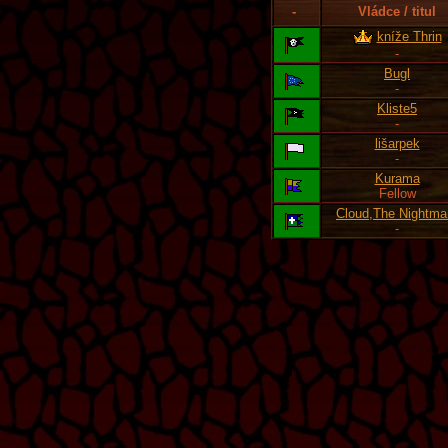
-
Vládce / titul
kníže Thrin
-
Bugl
-
Kliste5
-
lišarpek
-
Kurama
Fellow
Cloud,The Nightma
-