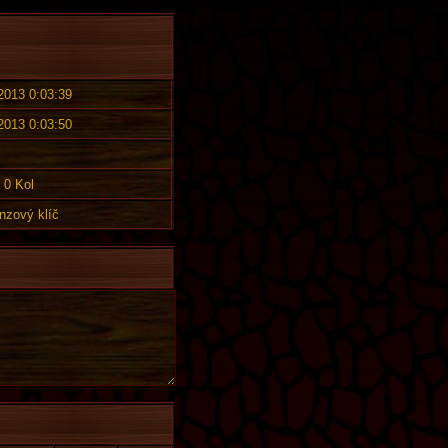
 2013 0:03:39
 2013 0:03:50
0 Kol
nzový klíč