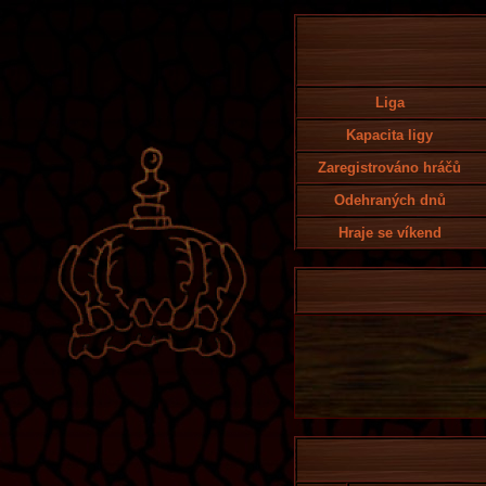
Liga
Kapacita ligy
Zaregistrováno hráčů
Odehraných dnů
Hraje se víkend