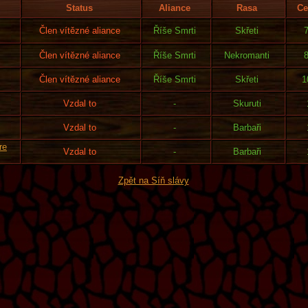
Status
Aliance
Rasa
Ce
Člen vítězné aliance
Říše Smrti
Skřeti
Člen vítězné aliance
Říše Smrti
Nekromanti
Člen vítězné aliance
Říše Smrti
Skřeti
1
Vzdal to
-
Skuruti
Vzdal to
-
Barbaři
re
Vzdal to
-
Barbaři
Zpět na Síň slávy