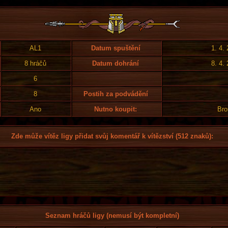
AL1
Datum spuštění
1. 4.
8 hráčů
Datum dohrání
8. 4.
6
8
Postih za podvádění
Ano
Nutno koupit:
Bro
Zde může vítěz ligy přidat svůj komentář k vítězství (512 znaků):
Seznam hráčů ligy (nemusí být kompletní)