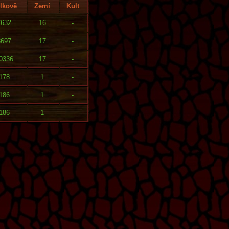
lkově
Zemí
Kult
7632
16
-
8697
17
-
0336
17
-
178
1
-
186
1
-
186
1
-