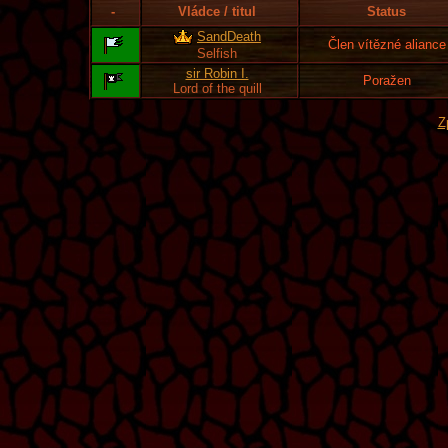
-
Vládce / titul
Status
SandDeath
Člen vítězné aliance
Selfish
sir Robin I.
Poražen
Lord of the quill
Z