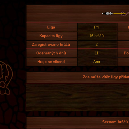
Liga
P4
Kapacita ligy
16 hráčů
Zaregistrováno hráčů
2
Odehraných dnů
11
Po
Hraje se víkend
Ano
Zde může vítěz ligy přidat
Seznam hráčů l