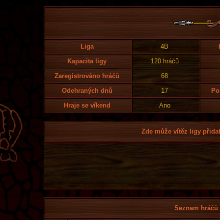
Liga
4B
Kapacita ligy
120 hráčů
Zaregistrováno hráčů
68
Odehraných dnů
17
Po
Hraje se víkend
Ano
Zde může vítěz ligy přidat
Seznam hráčů l