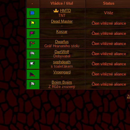
-
Vládce / titul
Status
HMTD
Vítěz
TNT
Dead Master
Člen vítězné aliance
-
Korzar
Člen vítězné aliance
-
Dwarfus
Člen vítězné aliance
Gráf Hranatého stolu
DartWolf
Člen vítězné aliance
Dobyvatel
sephdeath
Člen vítězné aliance
s toaleťákem
Vroengard
Člen vítězné aliance
-
Bojim Bojim
Člen vítězné aliance
Z Růže zrozený
Z