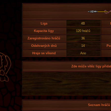
Liga
4B
Kapacita ligy
120 hráčů
Zaregistrováno hráčů
36
Odehraných dnů
14
Po
Hraje se víkend
Ano
Zde může vítěz ligy přidat
Seznam hráčů l