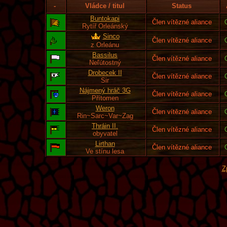
-
Vládce / titul
Status
Buntokapi
Člen vítězné aliance
Rytíř Orleánský
Sinco
Člen vítězné aliance
z Orleánu
Bassilus
Člen vítězné aliance
Neľútostný
Drobecek II
Člen vítězné aliance
Sir
Nájmený hráč 3G
Člen vítězné aliance
Přítomen
Weron
Člen vítězné aliance
Rin~Sarc~Var~Zag
Thráin II.
Člen vítězné aliance
obyvatel
Lirthan
Člen vítězné aliance
Ve stínu lesa
Z