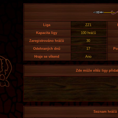
Liga
ZZ1
Kapacita ligy
100 hráčů
Zaregistrováno hráčů
30
Odehraných dnů
17
Po
Hraje se víkend
Ano
Zde může vítěz ligy přidat
Seznam hráčů l