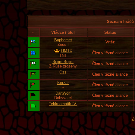
Seznam hráčů l
-
Vládce / titul
Status
Baphomet
Vítěz
Zeus I
HMTD
Člen vítězné aliance
TNT
Bojim Bojim
Člen vítězné aliance
Z Růže zrozený
Ozz
Člen vítězné aliance
-
Korzar
Člen vítězné aliance
-
DartWolf
Člen vítězné aliance
Dobyvatel
Tekknomatik IV.
Člen vítězné aliance
-
Z