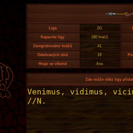
Liga
2G
Kapacita ligy
180 hráčů
Zaregistrováno hráčů
41
Odehraných dnů
18
Po
Hraje se víkend
Ano
Zde může vítěz ligy přidat