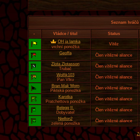
Seznam hráčů l
-
Vládce / titul
Status
OH ja lamka
Vítěz
vrchní ponožka
Geoffa
Člen vítězné aliance
-
Zlota Zlotasson
Člen vítězné aliance
Trubač
Wolfik103
Člen vítězné aliance
Pan Vlku
Bran Mak Morn
Člen vítězné aliance
Piktská ponožka
Karotka
Člen vítězné aliance
Pratchettova ponožka
Belegg II.
Člen vítězné aliance
Dobyvateľ
Niellon2
Člen vítězné aliance
zelená ponožka
Z