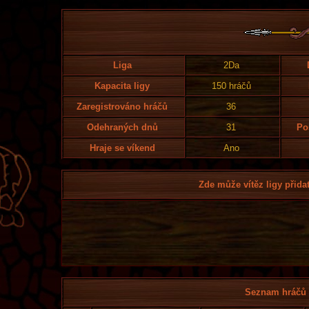
Liga
2Da
Kapacita ligy
150 hráčů
Zaregistrováno hráčů
36
Odehraných dnů
31
Po
Hraje se víkend
Ano
Zde může vítěz ligy přidat
Seznam hráčů l