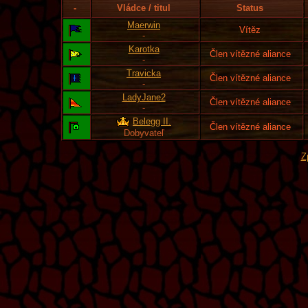
-
Vládce / titul
Status
Maerwin
Vítěz
-
Karotka
Člen vítězné aliance
-
Travicka
Člen vítězné aliance
-
LadyJane2
Člen vítězné aliance
-
Belegg II.
Člen vítězné aliance
Dobyvateľ
Z