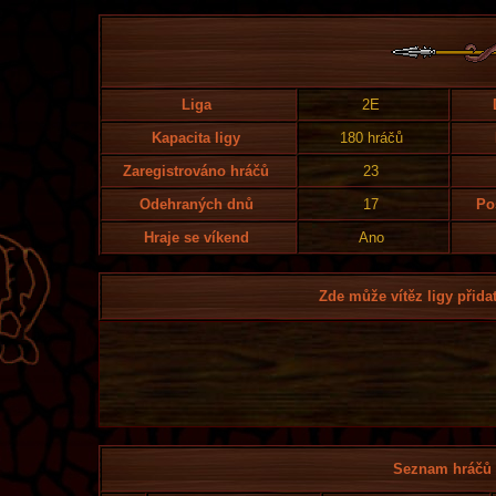
Liga
2E
Kapacita ligy
180 hráčů
Zaregistrováno hráčů
23
Odehraných dnů
17
Po
Hraje se víkend
Ano
Zde může vítěz ligy přidat
Seznam hráčů l