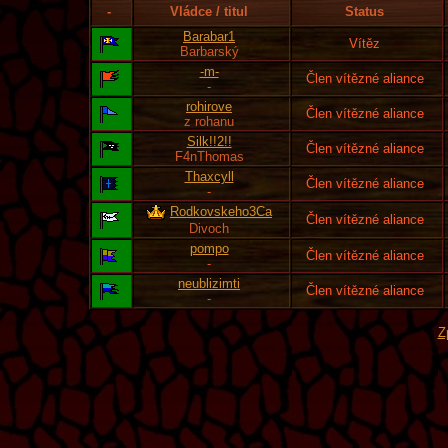
-
Vládce / titul
Status
Barabar1
Vítěz
Barbarský
-m-
Člen vítězné aliance
-
rohirove
Člen vítězné aliance
z rohanu
Silk!!2!!
Člen vítězné aliance
F4nThomas
Thaxcyll
Člen vítězné aliance
-
Rodkovskeho3Ca
Člen vítězné aliance
Divoch
pompo
Člen vítězné aliance
-
neublizimti
Člen vítězné aliance
-
Z