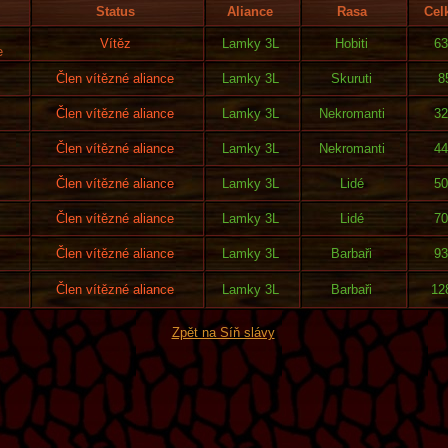
Status
Aliance
Rasa
Cel
Vítěz
Lamky 3L
Hobiti
63
e
Člen vítězné aliance
Lamky 3L
Skuruti
8
Člen vítězné aliance
Lamky 3L
Nekromanti
32
Člen vítězné aliance
Lamky 3L
Nekromanti
44
Člen vítězné aliance
Lamky 3L
Lidé
50
Člen vítězné aliance
Lamky 3L
Lidé
70
Člen vítězné aliance
Lamky 3L
Barbaři
93
Člen vítězné aliance
Lamky 3L
Barbaři
12
Zpět na Síň slávy