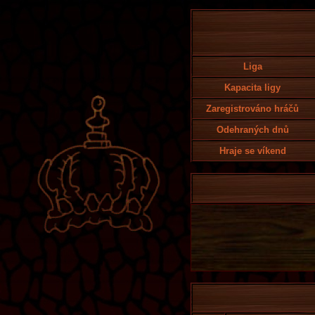
Liga
Kapacita ligy
Zaregistrováno hráčů
Odehraných dnů
Hraje se víkend