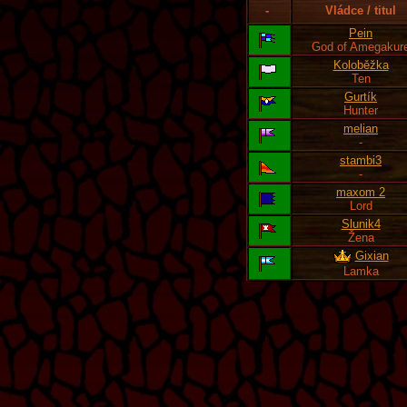
-
Vládce / titul
Pein
God of Amegakur
Koloběžka
Ten
Gurtík
Hunter
melian
-
stambi3
-
maxom 2
Lord
Slunik4
Žena
Gixian
Lamka