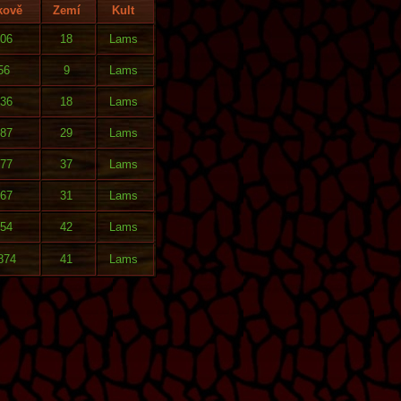
kově
Zemí
Kult
06
18
Lams
56
9
Lams
36
18
Lams
87
29
Lams
77
37
Lams
67
31
Lams
54
42
Lams
874
41
Lams