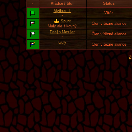
-
Vládce / titul
Status
Mythus II.
Vítěz
-
Spunt
Člen vítězné aliance
Malý ale šikovný
Dea†h Mas†er
Člen vítězné aliance
-
Guly
Člen vítězné aliance
-
Z