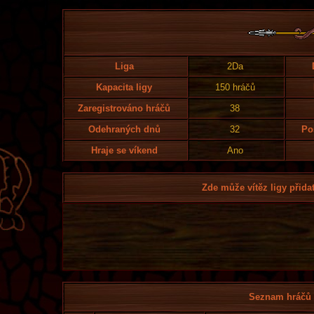
Liga
2Da
Kapacita ligy
150 hráčů
Zaregistrováno hráčů
38
Odehraných dnů
32
Po
Hraje se víkend
Ano
Zde může vítěz ligy přidat
Seznam hráčů l