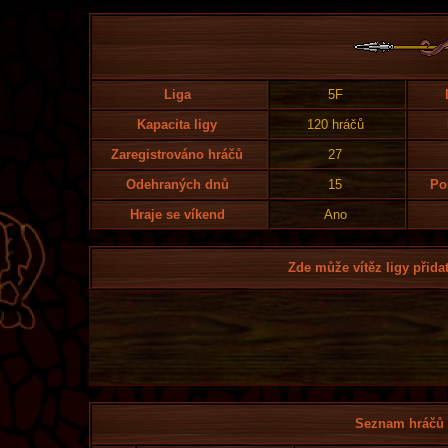
Liga
5F
Kapacita ligy
120 hráčů
Zaregistrováno hráčů
27
Odehraných dnů
15
Po
Hraje se víkend
Ano
Zde může vítěz ligy přidat
Seznam hráčů l