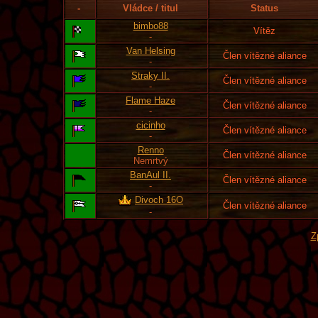
-
Vládce / titul
Status
bimbo88
Vítěz
-
Van Helsing
Člen vítězné aliance
-
Straky II.
Člen vítězné aliance
-
Flame Haze
Člen vítězné aliance
-
cicinho
Člen vítězné aliance
-
Renno
Člen vítězné aliance
Nemrtvý
BanAul II.
Člen vítězné aliance
-
Divoch 16O
Člen vítězné aliance
-
Z